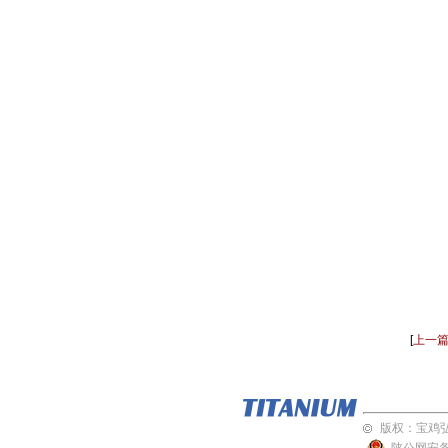
[
上一
版权
：
宝鸡