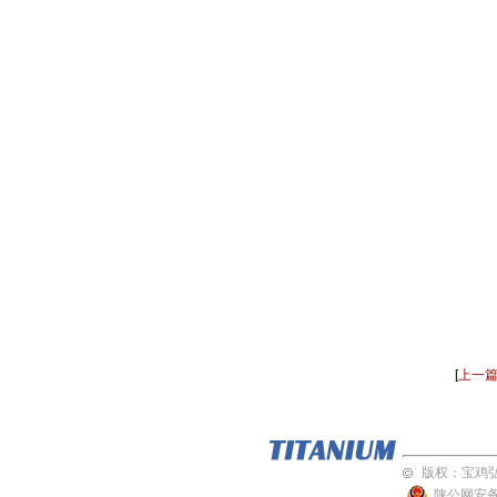
[
上一
版权
：
宝鸡
陕公网安备 